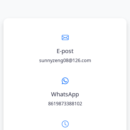
E-post
sunnyzeng08@126.com
WhatsApp
8619873388102