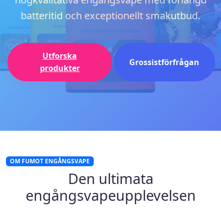
batteritid och exceptionellt smakutbud.
Utforska
Grossistförfrågan
produkter
OM FUMOT ENGÅNGSVAPE
Den ultimata
engångsvapeupplevelsen