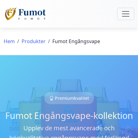
Hem
Produkter
Fumot Engångsvape
Premiumkvalitet
Fumot Engångsvape-kollektion
Upplev de mest avancerade och
högkvalitativa engångsvape med förlängd