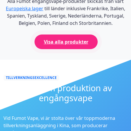
Alla Fumot engångsvape-produkter skickas från vårt
Europeiska lager
till länder inklusive Frankrike, Italien,
Spanien, Tyskland, Sverige, Nederländerna, Portugal,
Belgien, Polen, Finland och Storbritannien.
Visa alla produkter
TILLVERKNINGSEXCELLENCE
Premium produktion av
engångsvape
Vid Fumot Vape, vi är stolta över vår toppmoderna
tillverkningsanläggning i Kina, som producerar