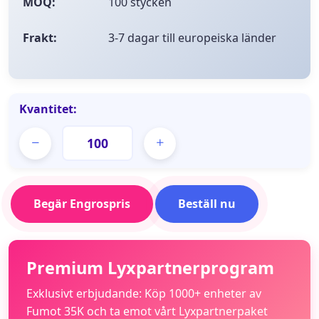
MOQ:
100 stycken
Frakt:
3-7 dagar till europeiska länder
Kvantitet:
Begär Engrospris
Beställ nu
Premium Lyxpartnerprogram
Exklusivt erbjudande: Köp 1000+ enheter av
Fumot 35K och ta emot vårt Lyxpartnerpaket