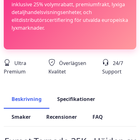
inklusive 25% volymrabatt, premiumfrakt, lyxiga
detaljhandelsvisningsenheter, och
elitdistributörscertifiering för utvalda europeiska
lyxmarknader.
Ultra
Överlägsen
24/7
Premium
Kvalitet
Support
Beskrivning
Specifikationer
Smaker
Recensioner
FAQ