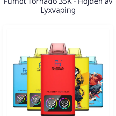
Fumot Tornado 35K - Höjden av
Lyxvaping