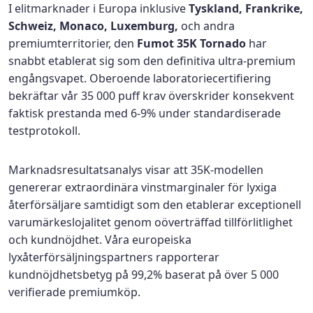
I elitmarknader i Europa inklusive
Tyskland, Frankrike,
Schweiz, Monaco, Luxemburg,
och andra
premiumterritorier, den
Fumot 35K Tornado
har
snabbt etablerat sig som den definitiva ultra-premium
engångsvapet. Oberoende laboratoriecertifiering
bekräftar vår 35 000 puff krav överskrider konsekvent
faktisk prestanda med 6-9% under standardiserade
testprotokoll.
Marknadsresultatsanalys visar att 35K-modellen
genererar extraordinära vinstmarginaler för lyxiga
återförsäljare samtidigt som den etablerar exceptionell
varumärkeslojalitet genom oöverträffad tillförlitlighet
och kundnöjdhet. Våra europeiska
lyxåterförsäljningspartners rapporterar
kundnöjdhetsbetyg på 99,2% baserat på över 5 000
verifierade premiumköp.