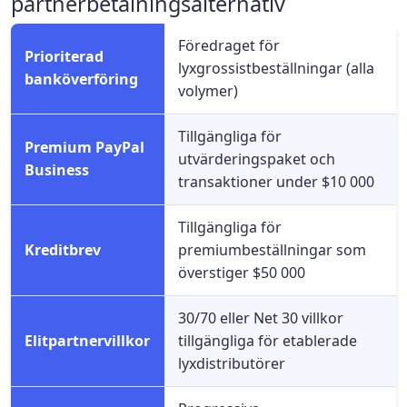
partnerbetalningsalternativ
Föredraget för
Prioriterad
lyxgrossistbeställningar (alla
banköverföring
volymer)
Tillgängliga för
Premium PayPal
utvärderingspaket och
Business
transaktioner under $10 000
Tillgängliga för
Kreditbrev
premiumbeställningar som
överstiger $50 000
30/70 eller Net 30 villkor
Elitpartnervillkor
tillgängliga för etablerade
lyxdistributörer