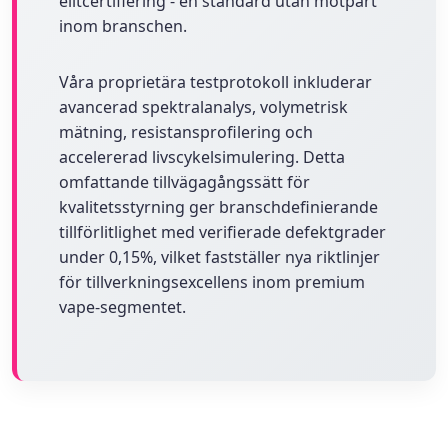
elitcertifiering - en standard utan motpart
inom branschen.
Våra proprietära testprotokoll inkluderar
avancerad spektralanalys, volymetrisk
mätning, resistansprofilering och
accelererad livscykelsimulering. Detta
omfattande tillvägagångssätt för
kvalitetsstyrning ger branschdefinierande
tillförlitlighet med verifierade defektgrader
under 0,15%, vilket fastställer nya riktlinjer
för tillverkningsexcellens inom premium
vape-segmentet.