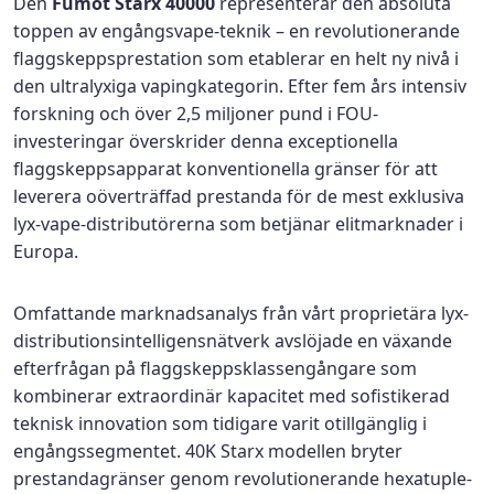
Den
Fumot Starx 40000
representerar den absoluta
toppen av engångsvape-teknik – en revolutionerande
flaggskeppsprestation som etablerar en helt ny nivå i
den ultralyxiga vapingkategorin. Efter fem års intensiv
forskning och över 2,5 miljoner pund i FOU-
investeringar överskrider denna exceptionella
flaggskeppsapparat konventionella gränser för att
leverera oöverträffad prestanda för de mest exklusiva
lyx-vape-distributörerna som betjänar elitmarknader i
Europa.
Omfattande marknadsanalys från vårt proprietära lyx-
distributionsintelligensnätverk avslöjade en växande
efterfrågan på flaggskeppsklassengångare som
kombinerar extraordinär kapacitet med sofistikerad
teknisk innovation som tidigare varit otillgänglig i
engångssegmentet. 40K Starx modellen bryter
prestandagränser genom revolutionerande hexatuple-