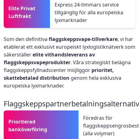
Express 24-timmars service
Elite Privat
tillgänglig för alla europeiska
Luftfrakt
lyxmarknader
Som den definitiva
flaggskeppsvape-tillverkare
, vi har
etablerat ett exklusivt europeiskt lyxlogistiknätverk som
säkerställer
elite vithandsleverans av
flaggskeppsvapeprodukter
. Våra strategiskt belägna
flaggskeppsfyllnadscenter möjliggör
prioritet,
skattebetalad distribution
genom hela exklusiva
europeiska lyxmarknader.
Flaggskeppspartnerbetalningsalternati
Föredras för
Prioriterad
flaggskeppsengrosbest
banköverföring
(alla volymer)