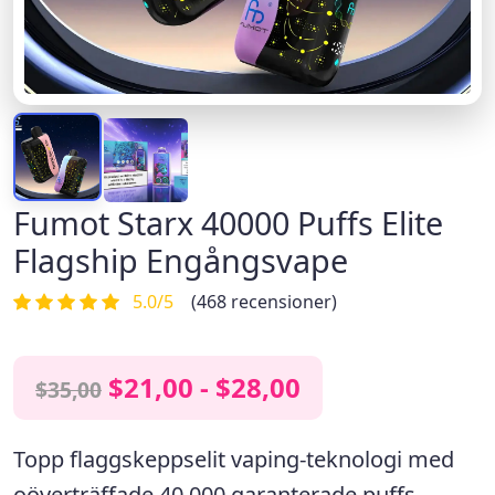
Fumot Starx 40000 Puffs Elite
Flagship Engångsvape
5.0/5
(468 recensioner)
$21,00 - $28,00
$35,00
Topp
flaggskeppselit vaping-teknologi
med
oöverträffade 40 000 garanterade puffs,