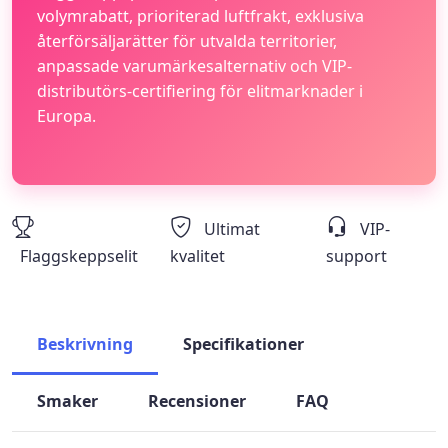
volymrabatt, prioriterad luftfrakt, exklusiva
återförsäljarätter för utvalda territorier,
anpassade varumärkesalternativ och VIP-
distributörs-certifiering för elitmarknader i
Europa.
Ultimat
VIP-
Flaggskeppselit
kvalitet
support
Beskrivning
Specifikationer
Smaker
Recensioner
FAQ