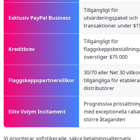
Tillgängligt för
Exklusiv PayPal Business
utvärderingspaket och
transaktioner under $1
Tillgängligt för
Kreditbrev
flaggskeppsbeställnin
överstiger $75 000
30/70 eller Net 30 villko
Flaggskeppspartnervillkor
tillgängliga för etablera
distributörer
Progressiva prissättnin
Elite Volym Incitament
med exceptionella rabat
större åtaganden
Vi prioriterar sofistikerade, säkra betalningsalternativ