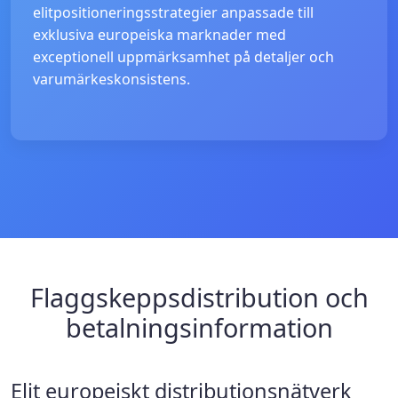
elitpositioneringsstrategier anpassade till
exklusiva europeiska marknader med
exceptionell uppmärksamhet på detaljer och
varumärkeskonsistens.
Flaggskeppsdistribution och
betalningsinformation
Elit europeiskt distributionsnätverk