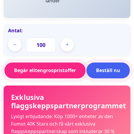
länder
Antal:
Begär elitengrospristoffer
Beställ nu
Exklusiva
flaggskeppspartnerprogrammet
Lyxigt erbjudande: Köp 1000+ enheter av den
Fumot 40K Starx och få vårt exklusiva
flaggskeppspartnerskap som inkluderar 30 %