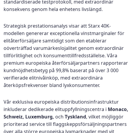
standardiserade testprotokoll, med extraordinär
konsekvens genom hela enhetens livslängd.
Strategisk prestationsanalys visar att Starx 40K-
modellen genererar exceptionella vinstmarginaler för
elitåterförsäljare samtidigt som den etablerar
oöverträffad varumärkeslojalitet genom extraordinär
tillförlitlighet och konsumenttillfredsställelse. Våra
premium europeiska återförsäljarpartners rapporterar
kundnöjdhetsbetyg på 99,8% baserat på över 3 000
verifierade elitnivåinköp, med extraordinära
återköpsfrekvenser bland lyxkonsumenter.
Vår exklusiva europeiska distributionsinfrastruktur
inkluderar dedikerade elituppfyllningscentra i
Monaco,
Schweiz, Luxemburg,
och
Tyskland
, vilket möjliggör
prioriterad service till flaggskeppsförsäljningspartners
över alla större europeiska lyxmarknader med vit