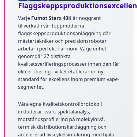
Flaggskeppsproduktionsexcellen
Varje
Fumot Starx 40K
är noggrant
tillverkad i vår toppmoderna
flaggskeppsproduktionsanläggning där
mästertekniker och precisionsrobotar
arbetar i perfekt harmoni. Varje enhet
genomgår 27 distinkta
kvalitetsverifieringsprocesser innan den får
elitcertifiering - vilket etablerar en ny
standard för excellens inom premium vape-
segmentet.
Våra egna kvalitetskontrollprotokoll
inkluderar kvant spektalanalys,
motståndsprofilering på molekylnivå,
termisk distributionskartläggning och
accelererad livscykelsimulering med hjälp