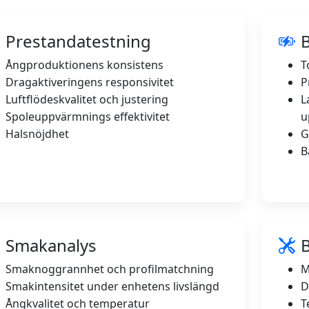
Prestandatestning
B
Ångproduktionens konsistens
T
Dragaktiveringens responsivitet
P
Luftflödeskvalitet och justering
L
Spoleuppvärmnings effektivitet
u
Halsnöjdhet
G
B
Smakanalys
Smaknoggrannhet och profilmatchning
M
Smakintensitet under enhetens livslängd
D
Ångkvalitet och temperatur
T