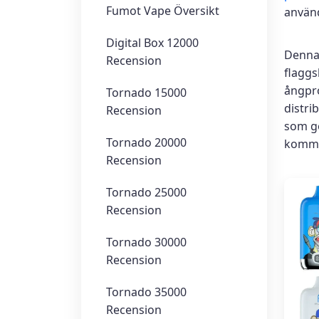
Fumot Vape Översikt
använ
Digital Box 12000
Denna
Recension
flagg
ångpro
Tornado 15000
distri
Recension
som gö
Tornado 20000
kommer
Recension
Tornado 25000
Recension
Tornado 30000
Recension
Tornado 35000
Recension