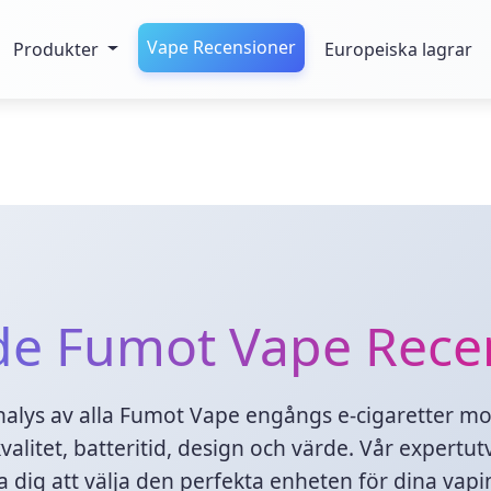
Vape Recensioner
Produkter
Europeiska lagrar
e Fumot Vape Rece
alys av alla
Fumot Vape
engångs e-cigaretter mod
valitet, batteritid, design och värde. Vår expert
pa dig att välja den perfekta enheten för dina vap