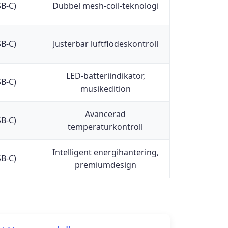
SB-C)
Dubbel mesh-coil-teknologi
SB-C)
Justerbar luftflödeskontroll
LED-batteriindikator,
SB-C)
musikedition
Avancerad
SB-C)
temperaturkontroll
Intelligent energihantering,
SB-C)
premiumdesign