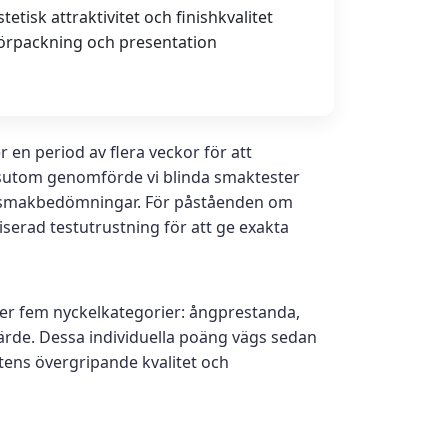
stetisk attraktivitet och finishkvalitet
örpackning och presentation
en period av flera veckor för att
essutom genomförde vi blinda smaktester
ra smakbedömningar. För påståenden om
iserad testutrustning för att ge exakta
ver fem nyckelkategorier: ångprestanda,
värde. Dessa individuella poäng vägs sedan
tens övergripande kvalitet och