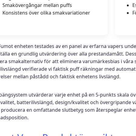
Smakövergångar mellan puffs
E
Konsistens över olika smakvariationer
F
Fumot enheten testades av en panel av erfarna vapers under 
tälla en grundlig utvärdering över alla prestandamått. D
era smakalternativ för att eliminera varumärkesbias i vå
ilivslängd verifierade vi faktisk puff räkningar med automat
elser mellan påstådd och faktisk enhetens livslängd.
oängsystem utvärderar varje enhet på en 5-punkts skala ö
alitet, batterilivslängd, design/kvalitet och övergripande 
t producera en omfattande slutbetyg som återspeglar enhe
adsposition.