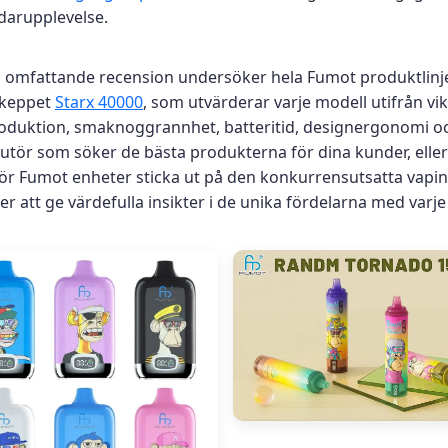
darupplevelse.
 omfattande recension undersöker hela Fumot produktlinj
skeppet
Starx 40000
, som utvärderar varje modell utifrån vi
duktion, smaknoggrannhet, batteritid, designergonomi och
butör som söker de bästa produkterna för dina kunder, eller 
r Fumot enheter sticka ut på den konkurrensutsatta vapi
 att ge värdefulla insikter i de unika fördelarna med varj