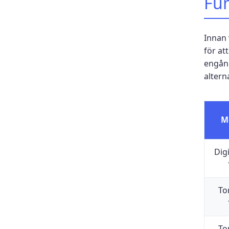
Fum
Innan 
för at
engång
altern
M
Digi
To
To