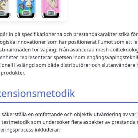
 går in på specifikationerna och prestandakarakteristika för
ogiska innovationer som har positionerat Fumot som ett 
stmarknaden för vaping. Från avancerad mesh-coilteknologi 
enheter representerar spetsen inom engångsvapingsteknik
ionell livslängd som både distributörer och slutanvändare
produkter.
censionsmetodik
t säkerställa en omfattande och objektiv utvärdering av va
 testmetodik som undersöker flera aspekter av prestanda 
eringsprocess inkluderar: