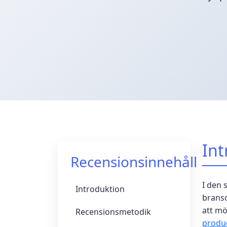
Int
Recensionsinnehåll
I den 
Introduktion
bransc
att mö
Recensionsmetodik
produ