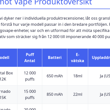
ot Vape Produktöversikt
vi dyker ner i individuella produktrecensioner, låt oss gr
t förstå hur varje modell passar in i den bredare portfölje
svape-enheter, var och en utformad för att möta specifika
ativ som sträcker sig från 12 000 till imponerande 40 000 pu
Puff
E-
odell
Batteri
Uppladd
Antal
vätska
tal Box
12 000
650 mAh
18ml
Ja (U
12K
puffs
rnado
15 000
850 mAh
22ml
Ja (U
15K
puffs
rnado
20 000