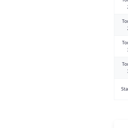
To
To
To
Sta