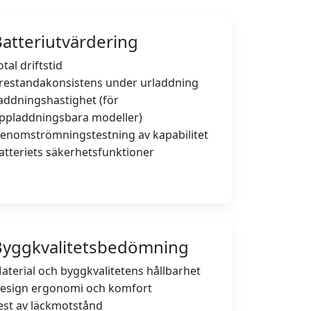
atteriutvärdering
otal driftstid
restandakonsistens under urladdning
addningshastighet (för
ppladdningsbara modeller)
enomströmningstestning av kapabilitet
atteriets säkerhetsfunktioner
Byggkvalitetsbedömning
aterial och byggkvalitetens hållbarhet
esign ergonomi och komfort
est av läckmotstånd