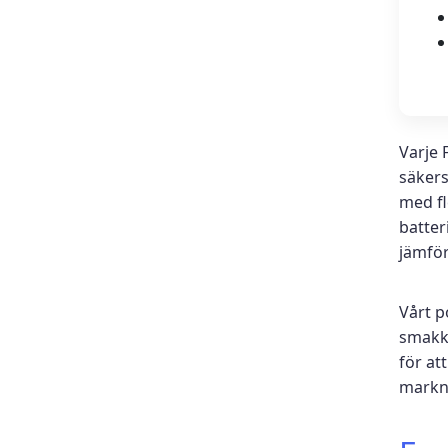
Varje 
säkers
med fl
batter
jämför
Vårt p
smakkv
för at
markn