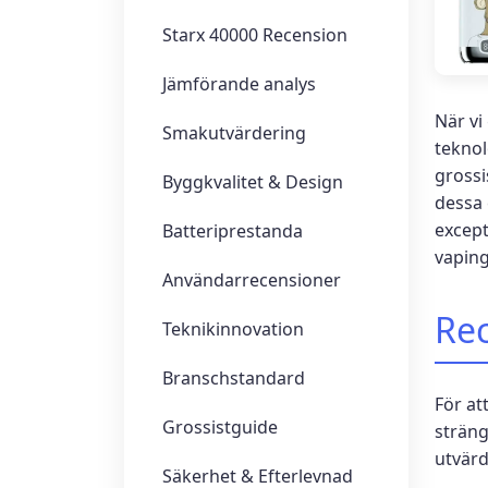
Starx 40000 Recension
Jämförande analys
När vi
Smakutvärdering
teknol
grossi
Byggkvalitet & Design
dessa 
except
Batteriprestanda
vaping
Användarrecensioner
Re
Teknikinnovation
Branschstandard
För at
Grossistguide
sträng
utvärd
Säkerhet & Efterlevnad